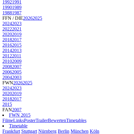
1992
1991
1990
1989
1988
1987
FFN / DIE
2026
2025
2024
2023
2022
2021
2020
2019
2018
2017
2016
2015
2014
2013
2012
2011
2010
2009
2008
2007
2006
2005
2004
2003
FWN
2026
2025
2024
2023
2020
2019
2018
2017
2015
FAN
2007
FWN 2015
Filme
Links
Poster
Trailer
Bewerten
Timetables
Timetable
Frankfurt
Stuttgart
Nürnberg
Berlin
München
Köln