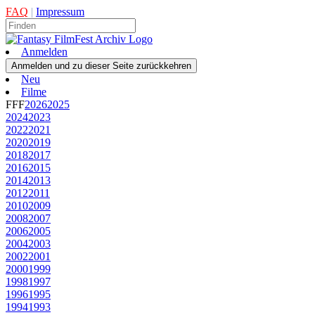
FAQ
|
Impressum
Anmelden
Neu
Filme
FFF
2026
2025
2024
2023
2022
2021
2020
2019
2018
2017
2016
2015
2014
2013
2012
2011
2010
2009
2008
2007
2006
2005
2004
2003
2002
2001
2000
1999
1998
1997
1996
1995
1994
1993